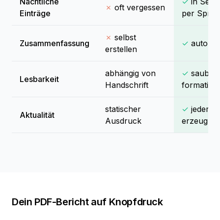
Nächtliche
✓
in Seku
✗
oft vergessen
Einträge
per Spra
✗
selbst
Zusammenfassung
✓
automat
erstellen
abhängig von
✓
sauber
Lesbarkeit
Handschrift
formatiert
statischer
✓
jederzei
Aktualität
Ausdruck
erzeugba
Dein PDF-Bericht auf Knopfdruck