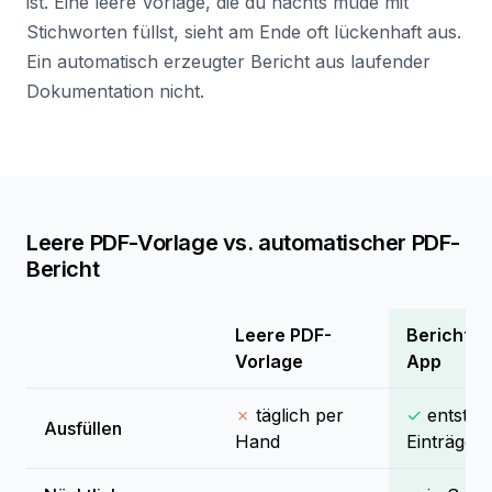
ist. Eine leere Vorlage, die du nachts müde mit
Stichworten füllst, sieht am Ende oft lückenhaft aus.
Ein automatisch erzeugter Bericht aus laufender
Dokumentation nicht.
Leere PDF-Vorlage vs. automatischer PDF-
Bericht
Leere PDF-
Bericht a
Vorlage
App
✗
täglich per
✓
entsteh
Ausfüllen
Hand
Einträgen