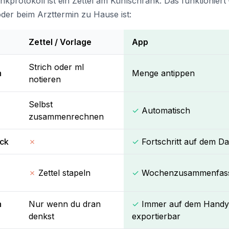
nkprotokoll ist ein Zettel am Kühlschrank. Das funktioniert –
 oder beim Arzttermin zu Hause ist:
Zettel / Vorlage
App
Strich oder ml
n
Menge antippen
notieren
Selbst
✓
Automatisch
zusammenrechnen
ick
✗
✓
Fortschritt auf dem D
✗
Zettel stapeln
✓
Wochenzusammenfas
n
Nur wenn du dran
✓
Immer auf dem Handy,
denkst
exportierbar