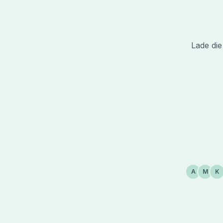
Lade die
A
M
K