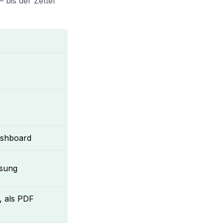
 bis der Zettel
ashboard
sung
 als PDF