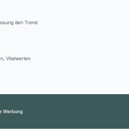
assung den Trend
en
, Vitalwerten
e Werbung