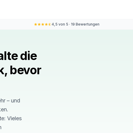
4,5 von 5 · 19 Bewertungen
alte die
k, bevor
hr – und
ken.
e: Vieles
n