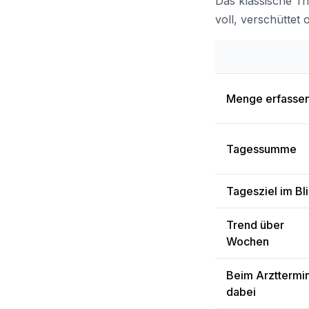
Das klassische Tri
voll, verschüttet
Menge erfasse
Tagessumme
Tagesziel im Bl
Trend über
Wochen
Beim Arzttermi
dabei